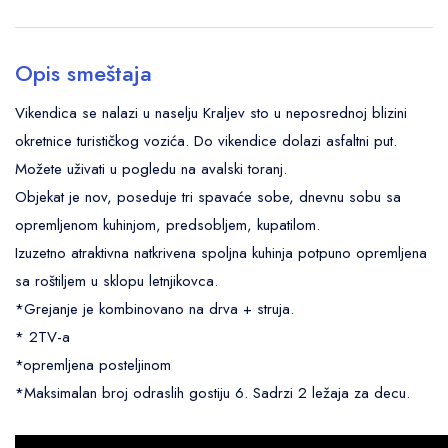
Opis smeštaja
Vikendica se nalazi u naselju Kraljev sto u neposrednoj blizini
okretnice turističkog vozića. Do vikendice dolazi asfaltni put.
Možete uživati u pogledu na avalski toranj.
Objekat je nov, poseduje tri spavaće sobe, dnevnu sobu sa
opremljenom kuhinjom, predsobljem, kupatilom.
Izuzetno atraktivna natkrivena spoljna kuhinja potpuno opremljena
sa roštiljem u sklopu letnjikovca.
*Grejanje je kombinovano na drva + struja.
* 2TV-a
*opremljena posteljinom
*Maksimalan broj odraslih gostiju 6. Sadrzi 2 ležaja za decu.