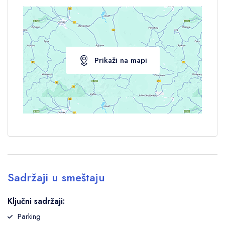
Prikaži na mapi
Sadržaji u smeštaju
Ključni sadržaji:
Parking