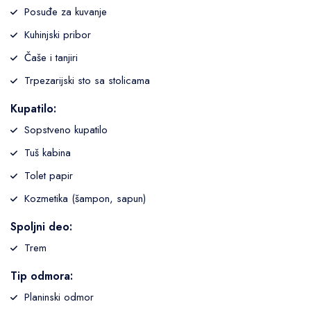
Posuđe za kuvanje
Kuhinjski pribor
Čaše i tanjiri
Trpezarijski sto sa stolicama
Kupatilo:
Sopstveno kupatilo
Tuš kabina
Tolet papir
Kozmetika (šampon, sapun)
Spoljni deo:
Trem
Tip odmora:
Planinski odmor