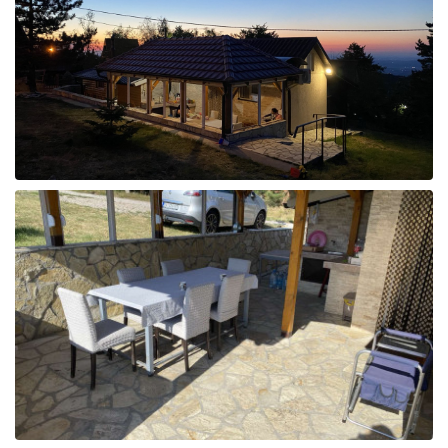
Broj odraslih
Broj dece
Parking
Izračunaj cenu