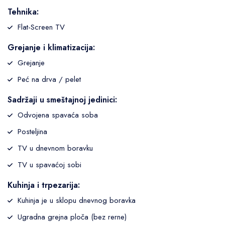
Tehnika:
Flat-Screen TV
Grejanje i klimatizacija:
Grejanje
Peć na drva / pelet
Sadržaji u smeštajnoj jedinici:
Odvojena spavaća soba
Posteljina
TV u dnevnom boravku
TV u spavaćoj sobi
Kuhinja i trpezarija:
Kuhinja je u sklopu dnevnog boravka
Ugradna grejna ploča (bez rerne)