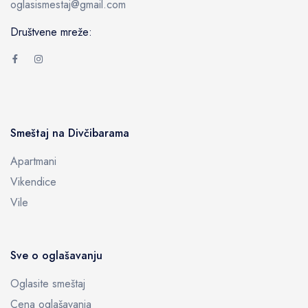
oglasismestaj@gmail.com
Društvene mreže:
Smeštaj na Divčibarama
Apartmani
Vikendice
Vile
Sve o oglašavanju
Oglasite smeštaj
Cena oglašavanja