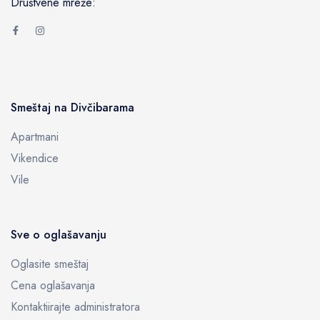
Društvene mreže:
Smeštaj na Divčibarama
Apartmani
Vikendice
Vile
Sve o oglašavanju
Oglasite smeštaj
Cena oglašavanja
Kontaktiirajte administratora