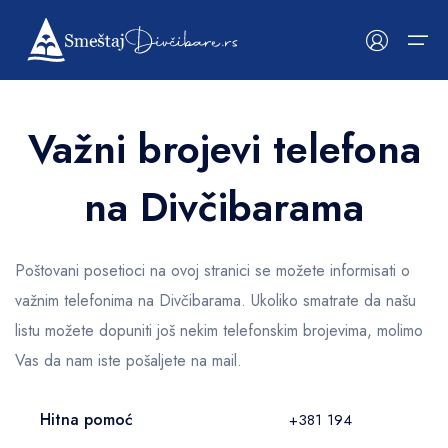
Važni brojevi telefona
Početna
na Divčibarama
Smeštaji
Kategorije
Kategorije
O Divčibarama
Apartmani
Istorija, klima i okolina
Poštovani posetioci na ovoj stranici se možete informisati o
Vikendice
Galerija fotografija
važnim telefonima na Divčibarama. Ukoliko smatrate da našu
Vile
Važni telefoni
listu možete dopuniti još nekim telefonskim brojevima, molimo
Vas da nam iste pošaljete na mail.
Mapa smeštaja
Hitna pomoć
+381 194