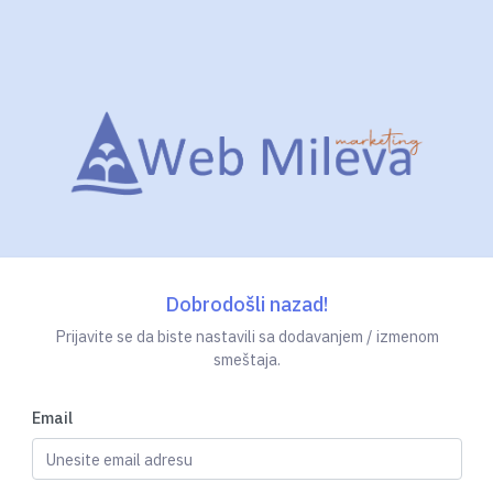
Dobrodošli nazad!
Prijavite se da biste nastavili sa dodavanjem / izmenom
smeštaja.
Email