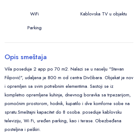
Kupatilo:
Tuš kabina
WiFi
Kablovska TV u objektu
Sopstveno kupatilo
Peškiri
Tuš kabina
Parking
Tolet papir
Peškiri
Spoljni deo:
Tolet papir
Trem
Opis smeštaja
Spoljni deo:
Vila poseduje 2 app po 70 m2. Nalazi se u naselju "Stevan
Trem
Filipović", udaljena je 800 m od centra Divčibara. Objekat je nov
i opremljen sa svim potrebnim elementima. Sastoji se iz
kompletno opremljene kuhinje, dnevnog boravka sa trpezarijom,
pomoćnim prostorom, hodnik, kupatilo i dve komforne sobe na
spratu.Smeštajni kapacitet do 8 osoba. poseduje kablovsku
televiziju, Wi Fi, uređen parking, kao i terase. Obezbeđena
posteljina i peškiri.