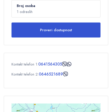
Broj osoba
1 odraslih
Proveri dostupnost
Odrasli
1
Deca
0
0641564305
Kontakt telefon 1:
OK
0646521689
Kontakt telefon 2: