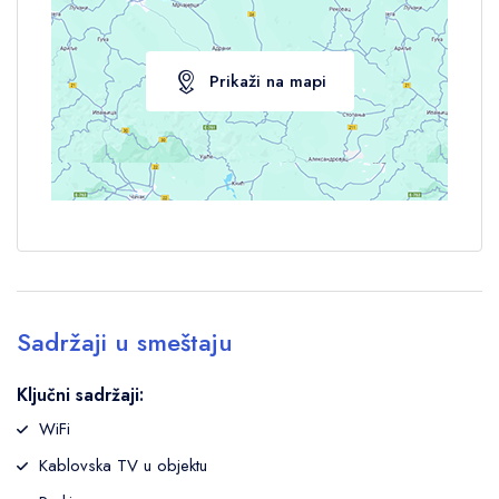
Prikaži na mapi
Sadržaji u smeštaju
Ključni sadržaji:
WiFi
Kablovska TV u objektu