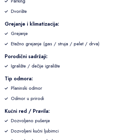
Parking
Dvorište
Grejanje i klimatizacija:
Grejanje
Etažno grejanje (gas / struja / pelet / drva)
Porodični sadržaji:
Igralište / dečije igralište
Tip odmora:
Planinski odmor
Odmor u prirodi
Kućni red / Pravila:
Dozvoljeno pušenje
Dozvoljeni kućni ljubimci