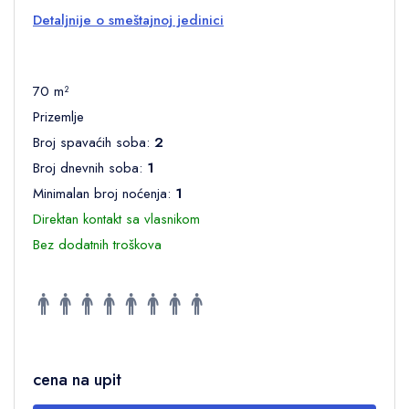
Detaljnije o smeštajnoj jedinici
70 m²
Prizemlje
Broj spavaćih soba:
2
Broj dnevnih soba:
1
Minimalan broj noćenja:
1
Direktan kontakt sa vlasnikom
Bez dodatnih troškova
cena na upit