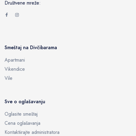
Društvene mreže:
Smeštaj na Divčibarama
Apartmani
Vikendice
Vile
Sve o oglašavanju
Oglasite smeštaj
Cena oglašavanja
Kontaktiirajte administratora