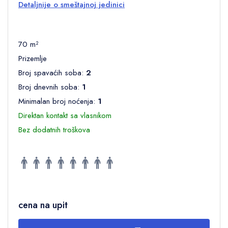
Detaljnije o smeštajnoj jedinici
70 m²
Prizemlje
Broj spavaćih soba:
2
Broj dnevnih soba:
1
Minimalan broj noćenja:
1
Direktan kontakt sa vlasnikom
Bez dodatnih troškova
cena na upit