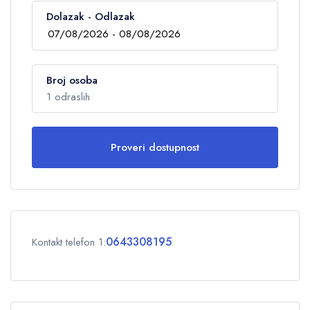
Dolazak - Odlazak
Broj osoba
1 odraslih
Proveri dostupnost
Odrasli
1
Deca
0
0643308195
Kontakt telefon 1:
OK