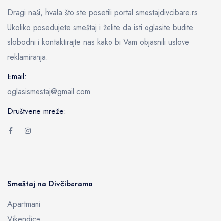
Dragi naši, hvala što ste posetili portal smestajdivcibare.rs.
Ukoliko posedujete smeštaj i želite da isti oglasite budite
slobodni i kontaktirajte nas kako bi Vam objasnili uslove
reklamiranja.
Email:
oglasismestaj@gmail.com
Društvene mreže:
Smeštaj na Divčibarama
Apartmani
Vikendice