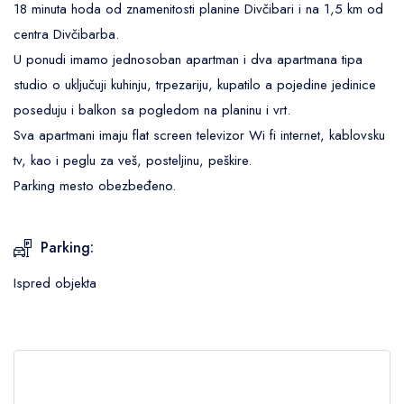
18 minuta hoda od znamenitosti planine Divčibari i na 1,5 km od
centra Divčibarba.
U ponudi imamo jednosoban apartman i dva apartmana tipa
studio o uključuji kuhinju, trpezariju, kupatilo a pojedine jedinice
poseduju i balkon sa pogledom na planinu i vrt.
Sva apartmani imaju flat screen televizor Wi fi internet, kablovsku
tv, kao i peglu za veš, posteljinu, peškire.
Parking mesto obezbeđeno.
Parking:
Ispred objekta