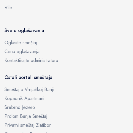
Vile
Sve o oglašavanju
Oglasite smeštaj
Cena oglašavanja
Kontaktiirajte administratora
Ostali portali smeštaja
Smeštaj u Vrnjačkoj Banji
Kopaonik Apartmani
Srebrno Jezero
Prolom Banja Smeštaj
Privatni smeštaj Zlatibor