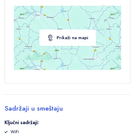
Prikaži na mapi
Sadržaji u smeštaju
Ključni sadržaji:
WiFi