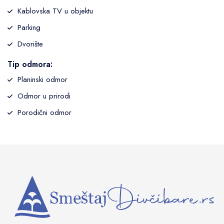
Kablovska TV u objektu
Parking
Dvorište
Tip odmora:
Planinski odmor
Odmor u prirodi
Porodični odmor