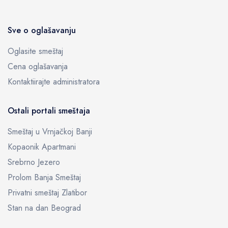
Sve o oglašavanju
Oglasite smeštaj
Cena oglašavanja
Kontaktiirajte administratora
Ostali portali smeštaja
Smeštaj u Vrnjačkoj Banji
Kopaonik Apartmani
Srebrno Jezero
Prolom Banja Smeštaj
Privatni smeštaj Zlatibor
Stan na dan Beograd