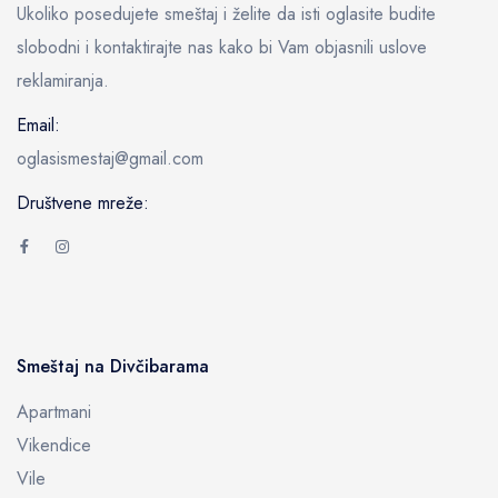
Ukoliko posedujete smeštaj i želite da isti oglasite budite
slobodni i kontaktirajte nas kako bi Vam objasnili uslove
reklamiranja.
Email:
oglasismestaj@gmail.com
Društvene mreže:
Smeštaj na Divčibarama
Apartmani
Vikendice
Vile