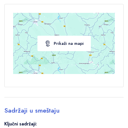
Prikaži na mapi
Sadržaji u smeštaju
Ključni sadržaji: