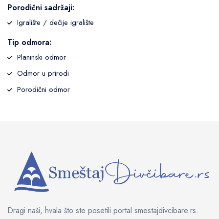
Porodični sadržaji:
Igralište / dečije igralište
Tip odmora:
Planinski odmor
Odmor u prirodi
Porodični odmor
Dragi naši, hvala što ste posetili portal smestajdivcibare.rs.