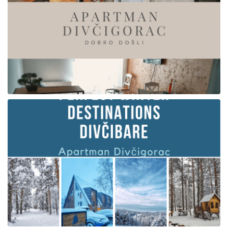
Broj odraslih
Broj dece
Parking
Izračunaj cenu