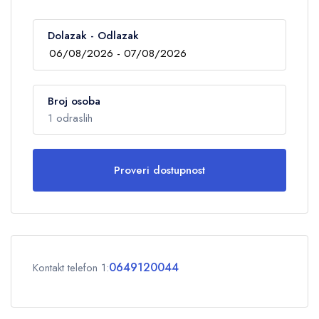
Dolazak - Odlazak
Broj osoba
1 odraslih
Proveri dostupnost
Odrasli
1
Deca
0
0649120044
Kontakt telefon 1:
OK