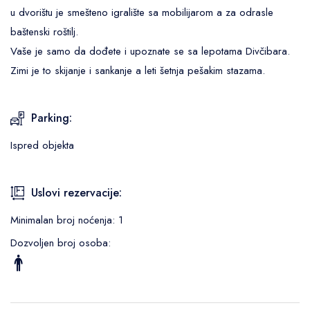
u dvorištu je smešteno igralište sa mobilijarom a za odrasle
baštenski roštilj.
Vaše je samo da dođete i upoznate se sa lepotama Divčibara.
Zimi je to skijanje i sankanje a leti šetnja pešakim stazama.
Parking:
Ispred objekta
Uslovi rezervacije:
Minimalan broj noćenja: 1
Dozvoljen broj osoba: