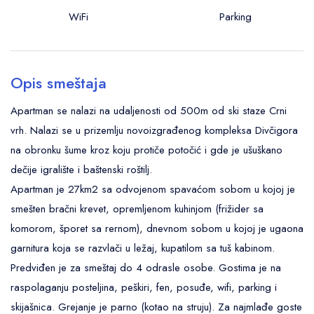
WiFi
Parking
Opis smeštaja
Apartman se nalazi na udaljenosti od 500m od ski staze Crni
vrh. Nalazi se u prizemlju novoizgrađenog kompleksa Divčigora
na obronku šume kroz koju protiče potočić i gde je ušuškano
dečije igralište i baštenski roštilj.
Apartman je 27km2 sa odvojenom spavaćom sobom u kojoj je
smešten bračni krevet, opremljenom kuhinjom (frižider sa
komorom, šporet sa rernom), dnevnom sobom u kojoj je ugaona
garnitura koja se razvlači u ležaj, kupatilom sa tuš kabinom.
Predviđen je za smeštaj do 4 odrasle osobe. Gostima je na
raspolaganju posteljina, peškiri, fen, posuđe, wifi, parking i
skijašnica. Grejanje je parno (kotao na struju). Za najmlađe goste