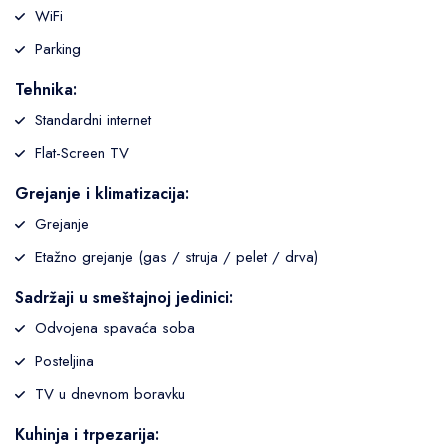
WiFi
Parking
Tehnika:
Standardni internet
Flat-Screen TV
Grejanje i klimatizacija:
Grejanje
Etažno grejanje (gas / struja / pelet / drva)
Sadržaji u smeštajnoj jedinici:
Odvojena spavaća soba
Posteljina
TV u dnevnom boravku
Kuhinja i trpezarija: