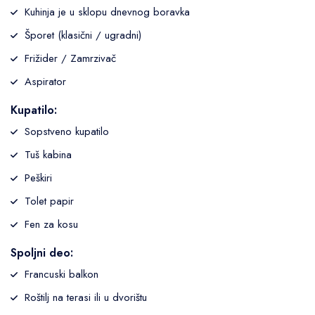
Kuhinja je u sklopu dnevnog boravka
Šporet (klasični / ugradni)
Frižider / Zamrzivač
Aspirator
Kupatilo:
Sopstveno kupatilo
Tuš kabina
Peškiri
Tolet papir
Fen za kosu
Spoljni deo:
Francuski balkon
Roštilj na terasi ili u dvorištu