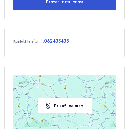
Proveri dostupnost
Odrasli
1
Deca
0
062435435
Kontakt telefon 1:
OK
Prikaži na mapi