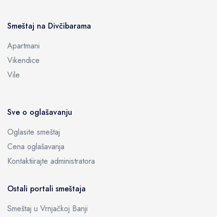
Smeštaj na Divčibarama
Apartmani
Vikendice
Vile
Sve o oglašavanju
Oglasite smeštaj
Cena oglašavanja
Kontaktiirajte administratora
Ostali portali smeštaja
Smeštaj u Vrnjačkoj Banji