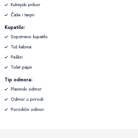
Kuhinjski pribor
Čaše i tanjiri
Kupatilo:
Sopstveno kupatilo
Tuš kabina
Peškiri
Tolet papir
Tip odmora:
Planinski odmor
Odmor u prirodi
Porodični odmor