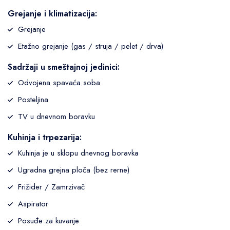
Grejanje i klimatizacija:
Grejanje
Etažno grejanje (gas / struja / pelet / drva)
Sadržaji u smeštajnoj jedinici:
Odvojena spavaća soba
Posteljina
TV u dnevnom boravku
Kuhinja i trpezarija:
Kuhinja je u sklopu dnevnog boravka
Ugradna grejna ploča (bez rerne)
Frižider / Zamrzivač
Aspirator
Posuđe za kuvanje