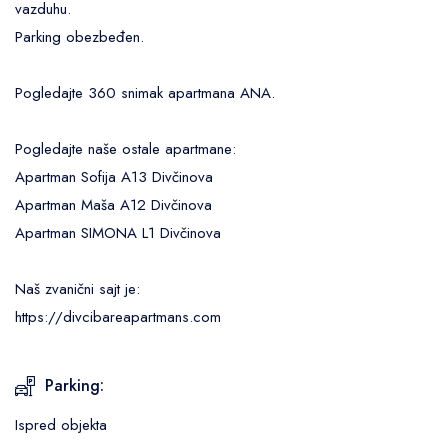
vazduhu.
Parking obezbeđen.
Pogledajte 360 snimak apartmana ANA
.
Pogledajte naše ostale apartmane:
Apartman Sofija A13 Divčinova
Apartman Maša A12 Divčinova
Apartman SIMONA L1 Divčinova
Naš zvanični sajt je:
https://divcibareapartmans.com
Parking:
Ispred objekta