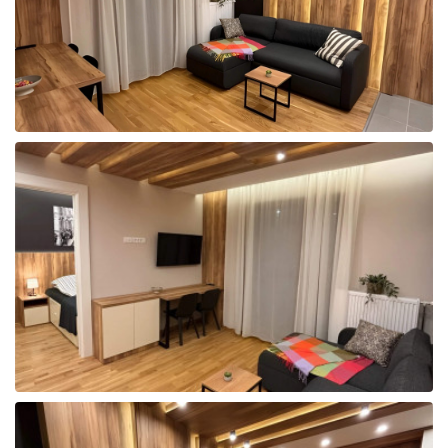
Broj odraslih
Broj dece
Parking
Izračunaj cenu