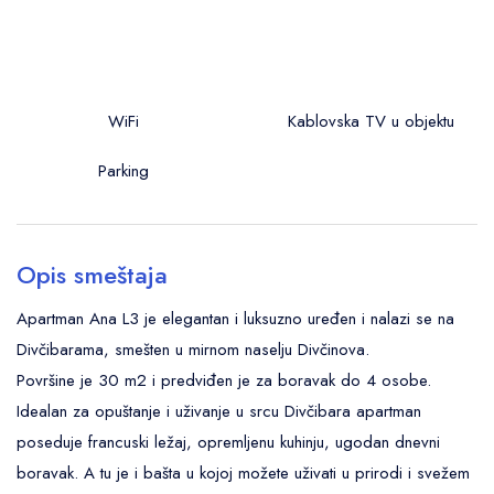
WiFi
Kablovska TV u objektu
Parking
Opis smeštaja
Apartman Ana L3 je elegantan i luksuzno uređen i nalazi se na
Divčibarama, smešten u mirnom naselju Divčinova.
Površine je 30 m2 i predviđen je za boravak do 4 osobe.
Idealan za opuštanje i uživanje u srcu Divčibara apartman
poseduje francuski ležaj, opremljenu kuhinju, ugodan dnevni
boravak. A tu je i bašta u kojoj možete uživati u prirodi i svežem